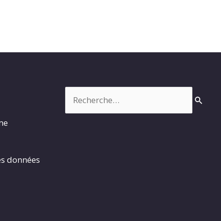
Rechercher :
rme
es données