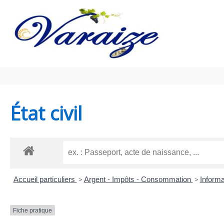
Aller au contenu
Aller au pied de page
État civil
Accueil particuliers
>
Argent - Impôts - Consommation
>
Informa
Fiche pratique