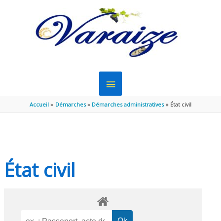
Aller au contenu
Aller au pied de page
MENU
PRINCIPAL
Accueil
Démarches
Démarches administratives
État civil
État civil