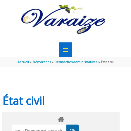
Aller au contenu
Aller au pied de page
MENU
PRINCIPAL
Accueil
Démarches
Démarches administratives
État civil
État civil