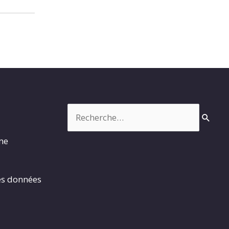
Rechercher :
rme
es données