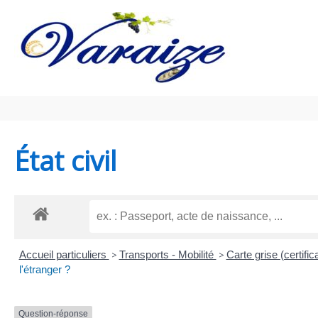
Aller au contenu
Aller au pied de page
État civil
Accueil particuliers
>
Transports - Mobilité
>
Carte grise (certific
l'étranger ?
Question-réponse