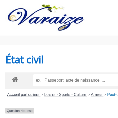
Aller au contenu
Aller au pied de page
État civil
Accueil particuliers
>
Loisirs - Sports - Culture
>
Armes
>
Peut-o
Question-réponse