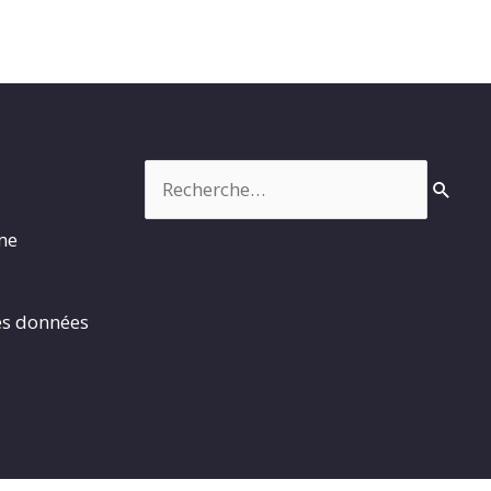
Rechercher :
rme
es données