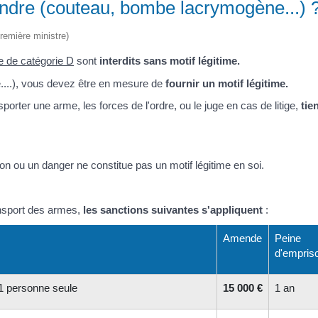
endre (couteau, bombe lacrymogène...) 
Première ministre)
 de catégorie D
sont
interdits sans motif légitime.
le....), vous devez être en mesure de
fournir un motif légitime.
orter une arme, les forces de l'ordre, ou le juge en cas de litige,
tie
tion ou un danger ne constitue pas un motif légitime en soi.
ransport des armes,
les sanctions suivantes s'appliquent
:
Amende
Peine
d'empris
 1 personne seule
15 000 €
1 an