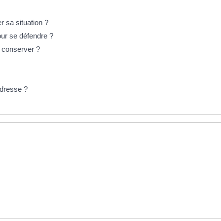
r sa situation ?
our se défendre ?
s conserver ?
adresse ?