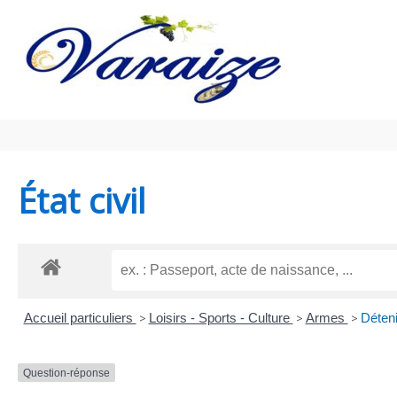
Aller au contenu
Aller au pied de page
État civil
Accueil particuliers
>
Loisirs - Sports - Culture
>
Armes
>
Déteni
Question-réponse