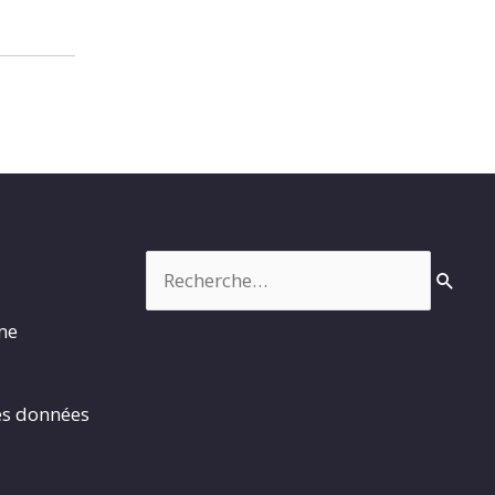
Rechercher :
rme
es données