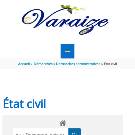
Aller au contenu
Aller au pied de page
MENU
PRINCIPAL
Accueil
Démarches
Démarches administratives
État civil
État civil