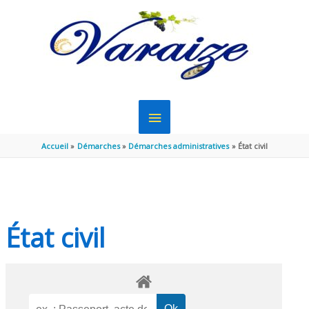
Aller au contenu
Aller au pied de page
MENU
PRINCIPAL
Accueil
Démarches
Démarches administratives
État civil
État civil