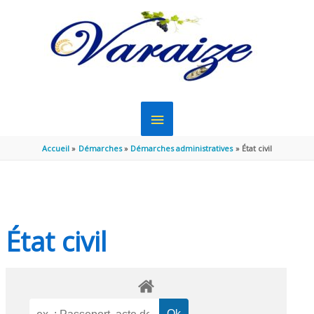
Aller au contenu
Aller au pied de page
MENU
PRINCIPAL
Accueil
Démarches
Démarches administratives
État civil
État civil