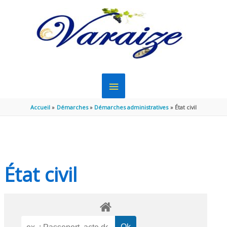
Aller au contenu
Aller au pied de page
MENU
PRINCIPAL
Accueil
Démarches
Démarches administratives
État civil
État civil