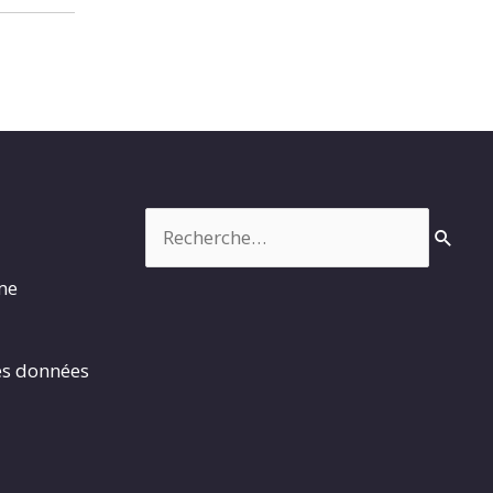
Rechercher :
rme
es données