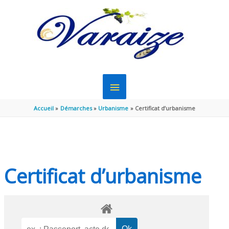
Aller au contenu
Aller au pied de page
MENU
PRINCIPAL
Accueil
Démarches
Urbanisme
Certificat d’urbanisme
Certificat d’urbanisme