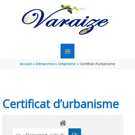
Aller au contenu
Aller au pied de page
MENU
PRINCIPAL
Accueil
Démarches
Urbanisme
Certificat d’urbanisme
Certificat d’urbanisme