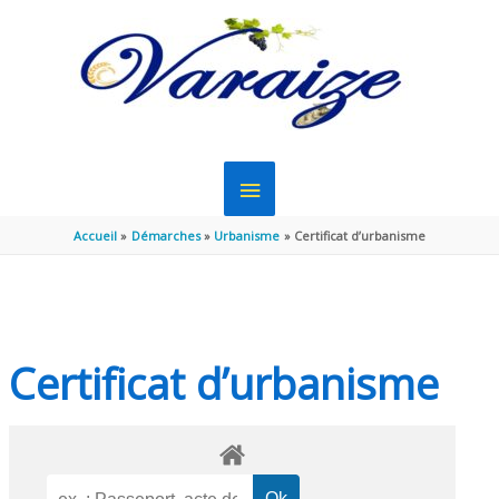
Aller au contenu
Aller au pied de page
MENU
PRINCIPAL
Accueil
Démarches
Urbanisme
Certificat d’urbanisme
Certificat d’urbanisme