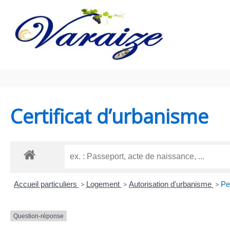
Aller au contenu
Aller au pied de page
Certificat d’urbanisme
Accueil particuliers
>
Logement
>
Autorisation d'urbanisme
>
Pe
Question-réponse