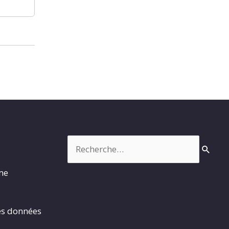
Rechercher :
rme
es données