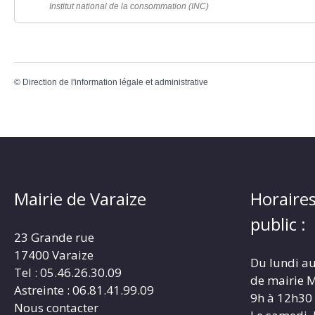
Institut national de la consommation (INC)
©
Direction de l'information légale et administrative
Mairie de Varaize
Horaires
public :
23 Grande rue
17400 Varaize
Du lundi au
Tel : 05.46.26.30.09
de mairie M
Astreinte : 06.81.41.99.09
9h à 12h30
Nous contacter