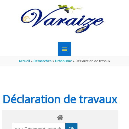
Aller au contenu
Aller au pied de page
MENU
PRINCIPAL
Accueil
Démarches
Urbanisme
Déclaration de travaux
Déclaration de travaux