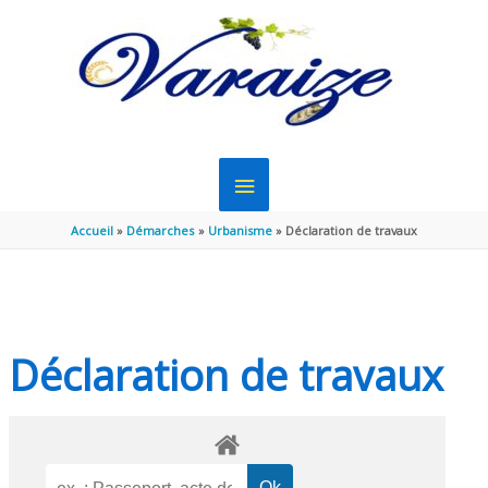
Aller au contenu
Aller au pied de page
MENU
PRINCIPAL
Accueil
Démarches
Urbanisme
Déclaration de travaux
Déclaration de travaux