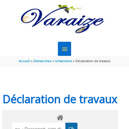
Aller au contenu
Aller au pied de page
MENU
PRINCIPAL
Accueil
Démarches
Urbanisme
Déclaration de travaux
Déclaration de travaux