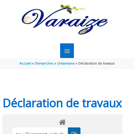
Aller au contenu
Aller au pied de page
MENU
PRINCIPAL
Accueil
Démarches
Urbanisme
Déclaration de travaux
Déclaration de travaux