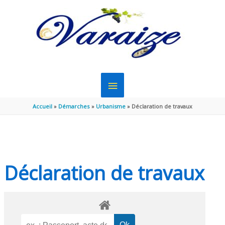
Aller au contenu
Aller au pied de page
MENU
PRINCIPAL
Accueil
Démarches
Urbanisme
Déclaration de travaux
Déclaration de travaux