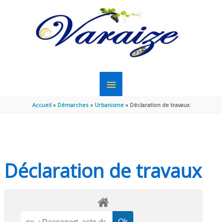
Aller au contenu
Aller au pied de page
MENU
PRINCIPAL
Accueil
Démarches
Urbanisme
Déclaration de travaux
Déclaration de travaux