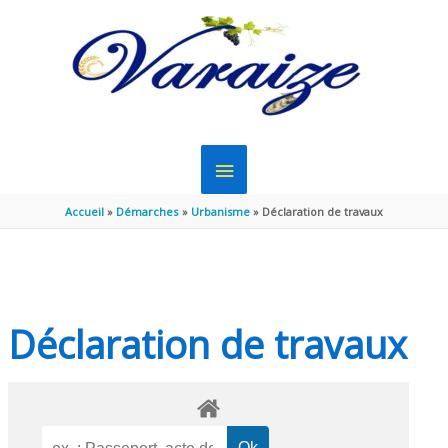
Aller au contenu
Aller au pied de page
MENU
PRINCIPAL
Accueil
Démarches
Urbanisme
Déclaration de travaux
Déclaration de travaux