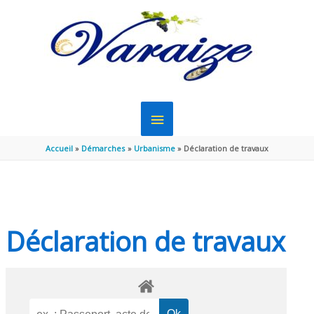
Aller au contenu
Aller au pied de page
MENU
PRINCIPAL
Accueil
Démarches
Urbanisme
Déclaration de travaux
Déclaration de travaux