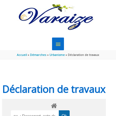
Aller au contenu
Aller au pied de page
MENU
PRINCIPAL
Accueil
Démarches
Urbanisme
Déclaration de travaux
Déclaration de travaux