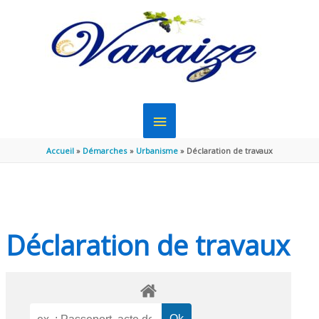
Aller au contenu
Aller au pied de page
MENU
PRINCIPAL
Accueil
Démarches
Urbanisme
Déclaration de travaux
Déclaration de travaux