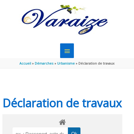
Aller au contenu
Aller au pied de page
MENU
PRINCIPAL
Accueil
Démarches
Urbanisme
Déclaration de travaux
Déclaration de travaux