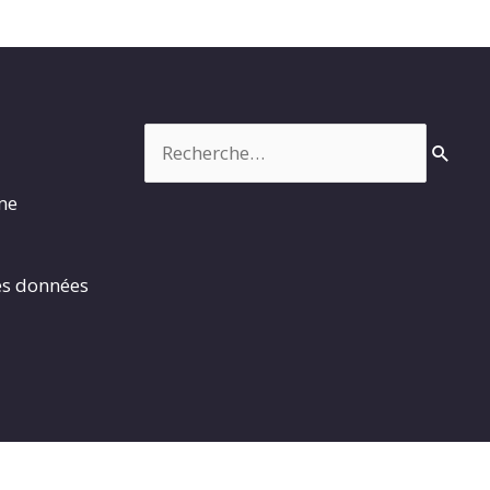
Rechercher :
rme
es données