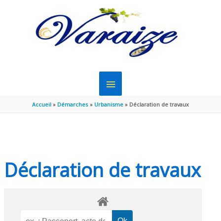
Aller au contenu
Aller au pied de page
MENU
PRINCIPAL
Accueil
Démarches
Urbanisme
Déclaration de travaux
Déclaration de travaux