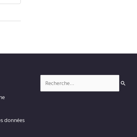
Rechercher :
rme
es données