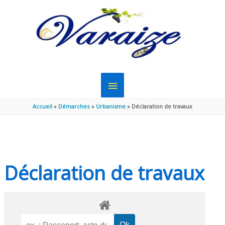
Aller au contenu
Aller au pied de page
MENU
PRINCIPAL
Accueil
Démarches
Urbanisme
Déclaration de travaux
Déclaration de travaux