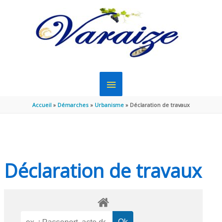
Aller au contenu
Aller au pied de page
MENU
PRINCIPAL
Accueil
Démarches
Urbanisme
Déclaration de travaux
Déclaration de travaux