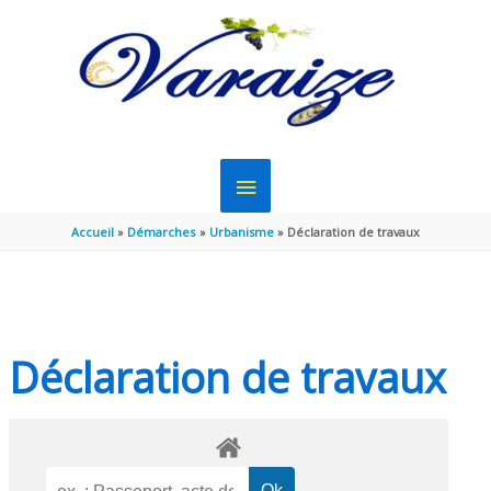
Aller au contenu
Aller au pied de page
MENU
PRINCIPAL
Accueil
Démarches
Urbanisme
Déclaration de travaux
Déclaration de travaux