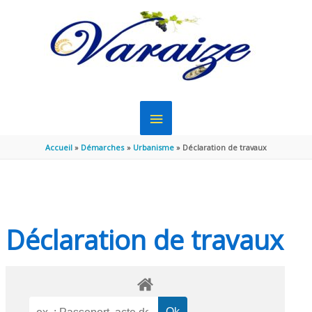
Aller au contenu
Aller au pied de page
MENU
PRINCIPAL
Accueil
Démarches
Urbanisme
Déclaration de travaux
Déclaration de travaux