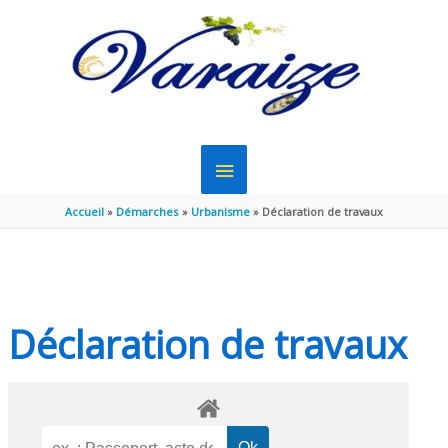
Aller au contenu
Aller au pied de page
MENU
PRINCIPAL
Accueil
Démarches
Urbanisme
Déclaration de travaux
Déclaration de travaux