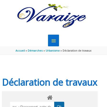
Aller au contenu
Aller au pied de page
MENU
PRINCIPAL
Accueil
Démarches
Urbanisme
Déclaration de travaux
Déclaration de travaux