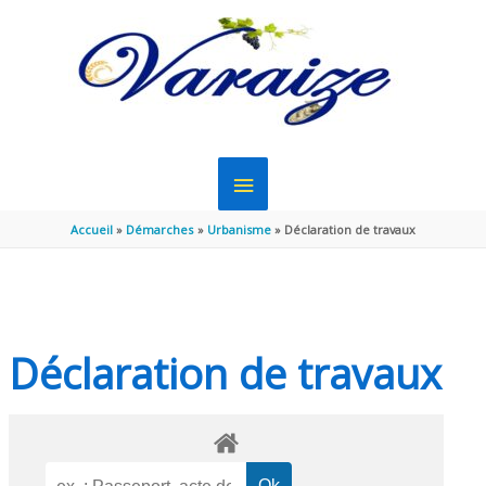
Aller au contenu
Aller au pied de page
MENU
PRINCIPAL
Accueil
Démarches
Urbanisme
Déclaration de travaux
Déclaration de travaux