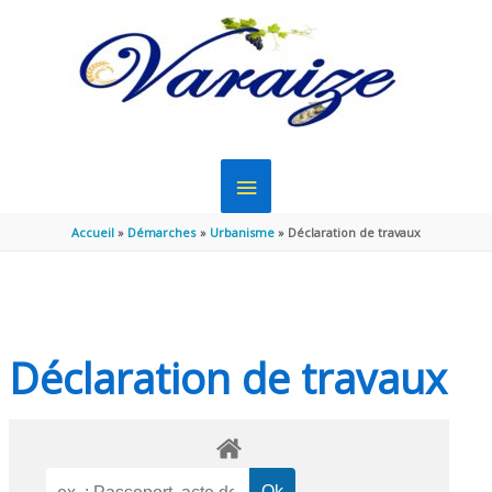
Aller au contenu
Aller au pied de page
MENU
PRINCIPAL
Accueil
Démarches
Urbanisme
Déclaration de travaux
Déclaration de travaux