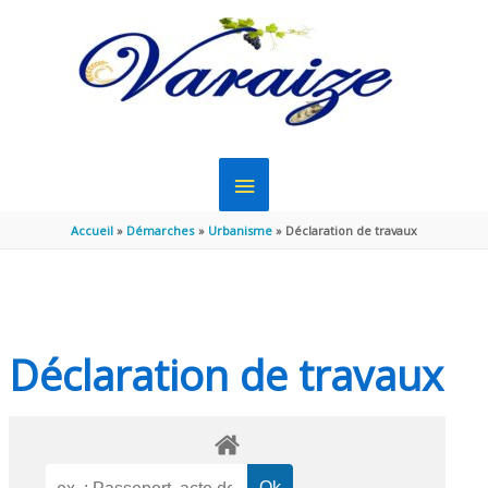
Aller au contenu
Aller au pied de page
MENU
PRINCIPAL
Accueil
Démarches
Urbanisme
Déclaration de travaux
Déclaration de travaux