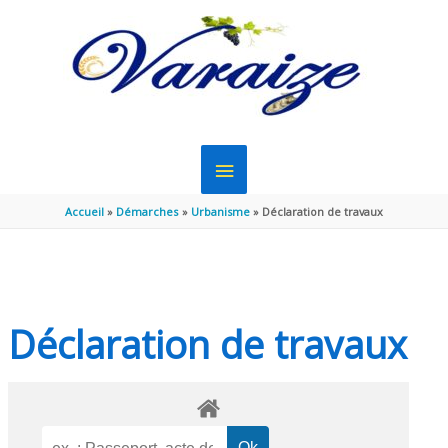
Aller au contenu
Aller au pied de page
MENU
PRINCIPAL
Accueil
Démarches
Urbanisme
Déclaration de travaux
Déclaration de travaux