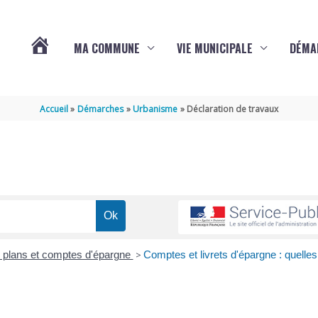
MA COMMUNE
VIE MUNICIPALE
DÉMA
ACTUALITÉS
Accueil
Démarches
Urbanisme
Déclaration de travaux
DE
VARAIZE
, plans et comptes d'épargne
>
Comptes et livrets d'épargne : quelles