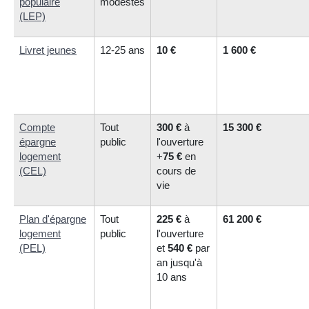
populaire
modestes
(LEP)
Livret jeunes
12-25 ans
10 €
1 600 €
Compte
Tout
300 €
à
15 300 €
épargne
public
l'ouverture
logement
+
75 €
en
(CEL)
cours de
vie
Plan d'épargne
Tout
225 €
à
61 200 €
logement
public
l'ouverture
(PEL)
et
540 €
par
an jusqu'à
10 ans