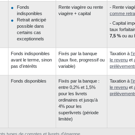
Fonds
Rente viagère ou rente
- Rente viag
indisponibles
viagère + capital
comme retra
Retrait anticipé
- Capital im
possible dans
taux forfaitai
certains cas
7,5 %
ou au 
exceptionnels
Fonds indisponibles
Fixés par la banque
Taxation à
l'
avant le terme, sinon
(taux fixe, progressif ou
le revenu
et
pas d'intérêts
variable)
prélèvement
Fonds disponibles
Fixés par la banque :
Taxation à
l'
entre 0,2% et 1,5%
le revenu
et
pour les livrets
prélèvement
ordinaires et jusqu'à
4% pour les
superlivrets (période
limitée)
ents types de comptes et livrets d'épargne