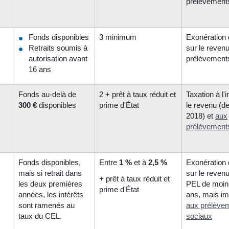
prélèvement
Fonds disponibles
3 minimum
Exonération 
Retraits soumis à
sur le revenu
autorisation avant
prélèvement
16 ans
Fonds au-delà de
2 + prêt à taux réduit et
Taxation à l'
300 €
disponibles
prime d'État
le revenu (d
2018) et
aux
prélèvement
Fonds disponibles,
Entre
1 %
et à
2,5 %
Exonération 
mais si retrait dans
sur le revenu
+ prêt à taux réduit et
les deux premières
PEL de moin
prime d'État
années, les intérêts
ans, mais im
sont ramenés au
aux prélève
taux du CEL.
sociaux