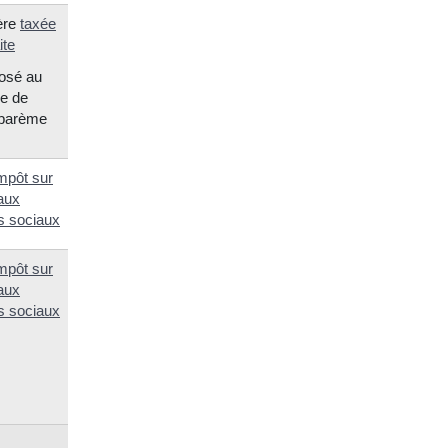
ère
taxée
ite
posé au
re de
barème
impôt sur
aux
s sociaux
impôt sur
aux
s sociaux