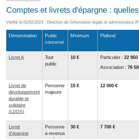
Comptes et livrets d'épargne : quelles
Vérifié le 01/02/2023 - Direction de l'information légale et administrative (
Dénomination
Public
Minimum
Plafond
concerné
Livret A
Tout
10 €
Particulier :
22 950
public
Association :
76 50
Livret de
Personne
15 €
12 000 €
développement
majeure
durable et
solidaire
(LDDS)
Livret
Personne
30 €
7 700 €
d'épargne
à revenus