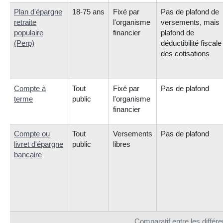
Plan d'épargne
18-75 ans
Fixé par
Pas de plafond de
retraite
l'organisme
versements, mais
populaire
financier
plafond de
(Perp)
déductibilité fiscale
des cotisations
Compte à
Tout
Fixé par
Pas de plafond
terme
public
l'organisme
financier
Compte ou
Tout
Versements
Pas de plafond
livret d'épargne
public
libres
bancaire
Comparatif entre les différ