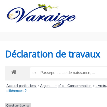
Aller au contenu
Aller au pied de page
Déclaration de travaux
Accueil particuliers
>
Argent - Impôts - Consommation
>
Livrets
différences ?
Question-réponse