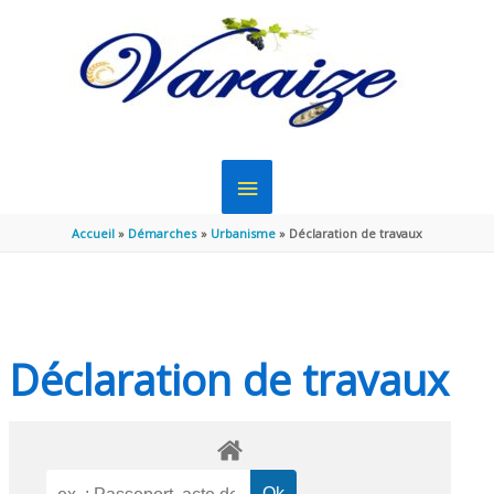
Aller au contenu
Aller au pied de page
MENU
PRINCIPAL
Accueil
Démarches
Urbanisme
Déclaration de travaux
Déclaration de travaux