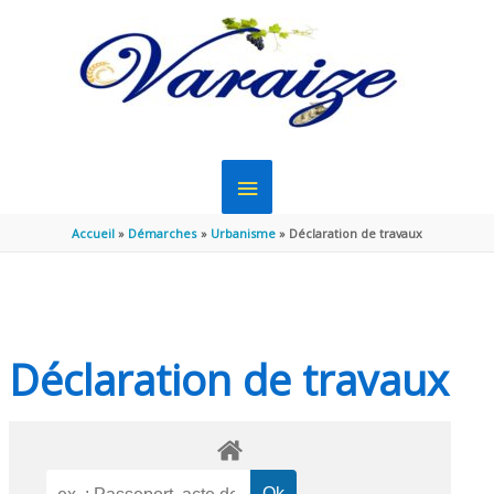
Aller au contenu
Aller au pied de page
MENU
PRINCIPAL
Accueil
Démarches
Urbanisme
Déclaration de travaux
Déclaration de travaux