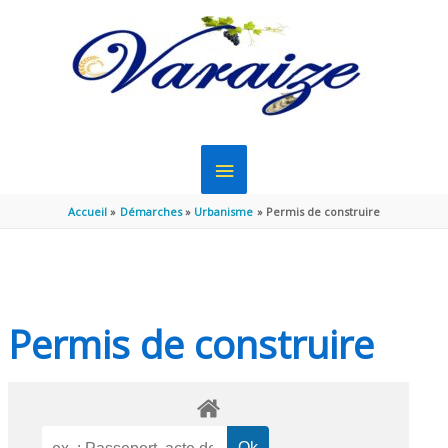
Aller au contenu
Aller au pied de page
MENU
PRINCIPAL
Accueil
Démarches
Urbanisme
Permis de construire
Permis de construire