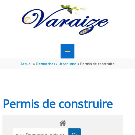
Aller au contenu
Aller au pied de page
MENU
PRINCIPAL
Accueil
Démarches
Urbanisme
Permis de construire
Permis de construire