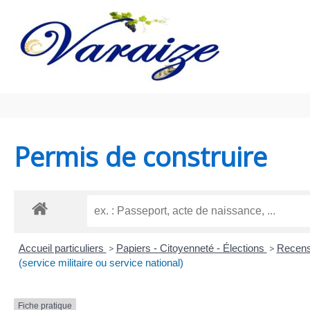
Aller au contenu
Aller au pied de page
Permis de construire
Accueil particuliers
>
Papiers - Citoyenneté - Élections
>
Recens
(service militaire ou service national)
Fiche pratique