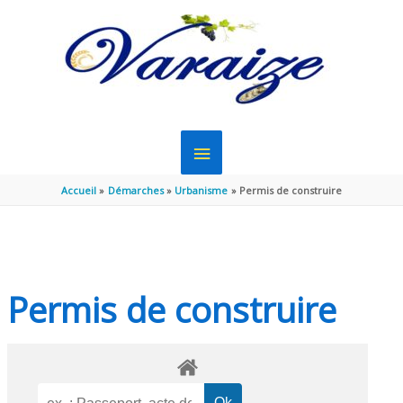
Aller au contenu
Aller au pied de page
MENU
PRINCIPAL
Accueil
Démarches
Urbanisme
Permis de construire
Permis de construire