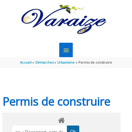
Aller au contenu
Aller au pied de page
MENU
PRINCIPAL
Accueil
Démarches
Urbanisme
Permis de construire
Permis de construire