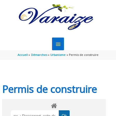
Aller au contenu
Aller au pied de page
MENU
PRINCIPAL
Accueil
Démarches
Urbanisme
Permis de construire
Permis de construire