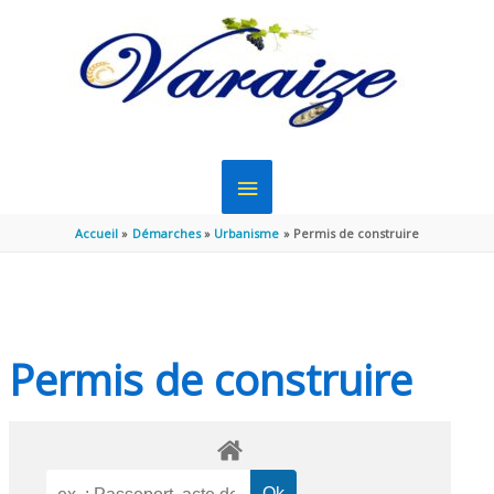
Aller au contenu
Aller au pied de page
MENU
PRINCIPAL
Accueil
Démarches
Urbanisme
Permis de construire
Permis de construire